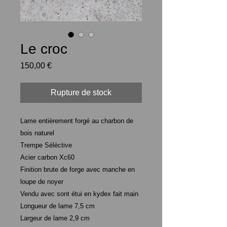
Le croc
Prix
150,00 €
Rupture de stock
Lame entièrement forgé au charbon de
bois naturel
Trempe Sélèctive
Acier carbon Xc60
Finition brute de forge avec manche en
loupe de noyer
Vendu avec sont étui en kydex fait main
Longueur de lame 7,5 cm
Largeur de lame 2,9 cm