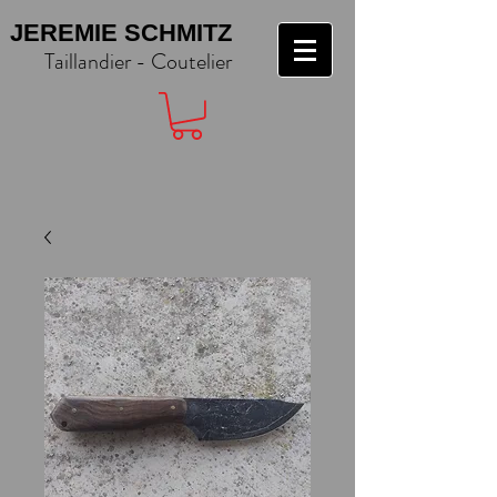
JEREMIE SCHMITZ
Taillandier - Coutelier